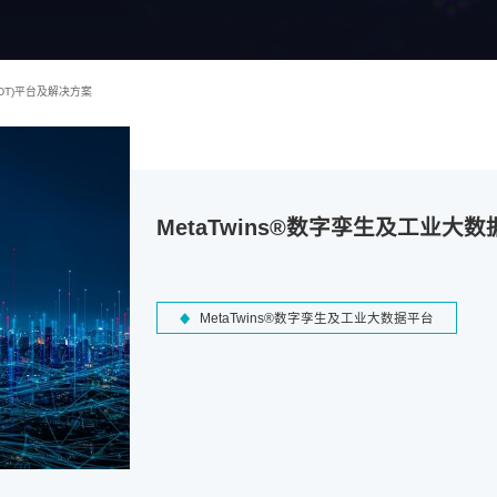
DT)平台及解决方案
MetaTwins®数字孪生及工业大
MetaTwins®数字孪生及工业大数据平台