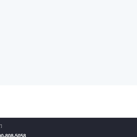
们
00-808-5058