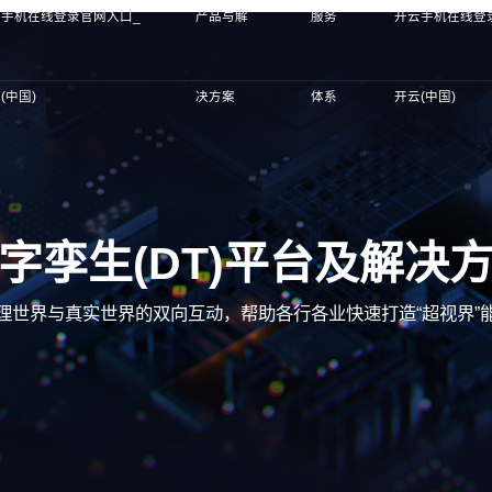
云手机在线登录官网入口_
产品与解
服务
开云手机在线登
(中国)
决方案
体系
开云(中国)
字孪生(DT)平台及解决
理世界与真实世界的双向互动，帮助各行各业快速打造“超视界”