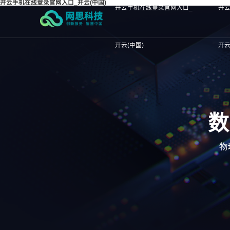
开云手机在线登录官网入口_开云(中国)
开云手机在线登录官网入口_
开
开云(中国)
开云
数
物