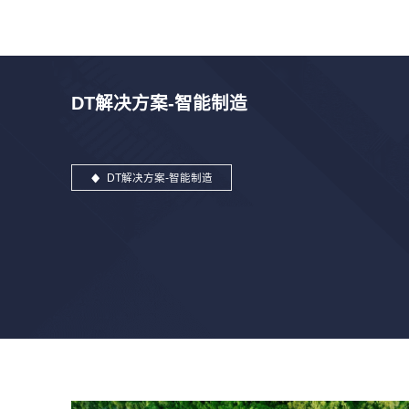
DT解决方案-智能制造
DT解决方案-智能制造