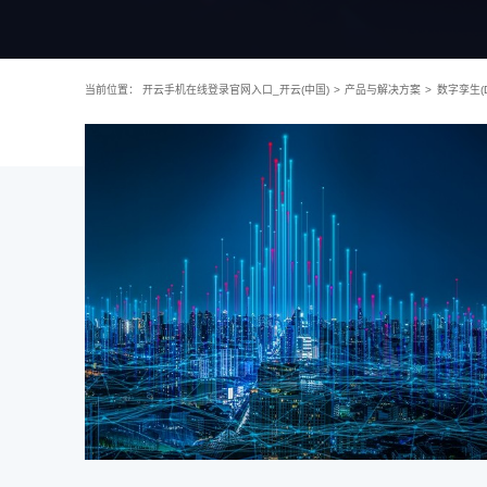
当前位置：
开云手机在线登录官网入口_开云(中国)
>
产品与解决方案
>
数字孪生(