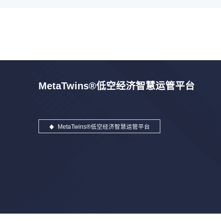
MetaTwins®低空经济智慧运管平台
MetaTwins®低空经济智慧运管平台