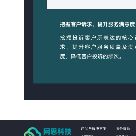
产品与解决方案
服务体系