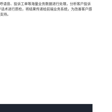
外呼语音、投诉工单等海量业务数据进行处理，分析客户投诉
呼话术进行质检，将结果传递给前端业务系统，为改善客户感
支持。