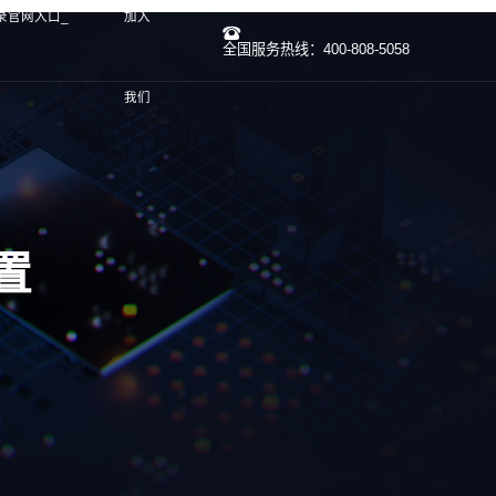
录官网入口_
加入
全国服务热线：400-808-5058
我们
置