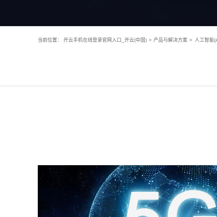
当前位置：
开云手机在线登录官网入口_开云(中国)
>
产品与解决方案
>
人工智能(