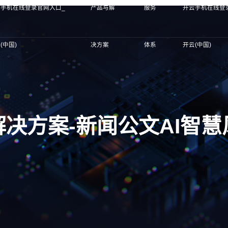
云手机在线登录官网入口_
产品与解
服务
开云手机在线登
(中国)
决方案
体系
开云(中国)
解决方案-新闻公文AI智