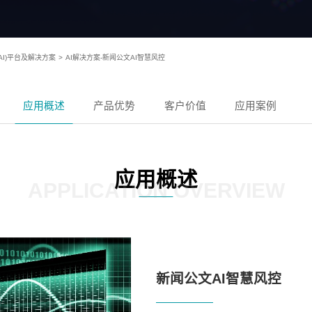
AI)平台及解决方案
>
AI解决方案-新闻公文AI智慧风控
应用概述
产品优势
客户价值
应用案例
应用概述
APPLICATION OVERVIEW
新闻公文AI智慧风控