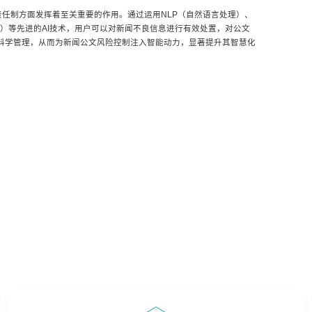
责任制方面发挥着至关重要的作用。通过运用NLP（自然语言处理）、
觉）等先进的AI技术，用户可以对新闻不良信息进行有效处置，对公文
行科学管理，从而为新闻公文风险控制注入智能动力，显著提升其智慧化