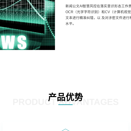
新闻公文AI智慧风控在落实意识形态工作
OCR（光学字符识别）和CV（计算机视
文本进行精准纠错，以 及对涉密文件进
水平。
产品优势
PRODUCT ADVANTAGES