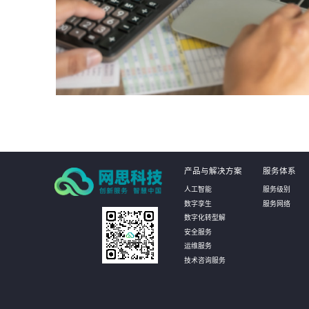
产品与解决方案
服务体系
人工智能
服务级别
数字孪生
服务网络
数字化转型解
安全服务
运维服务
技术咨询服务