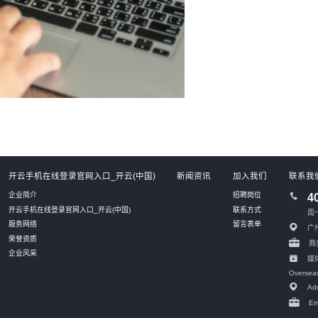
开云手机在线登录官网入口_开云(中国)
新闻资讯
加入我们
联系我
企业简介
招聘岗位
4
开云手机在线登录官网入口_开云(中国)
联系方式
周一
服务网络
留言表单
广
荣誉资质
商务
企业风采
媒体
Oversea
Add
Em