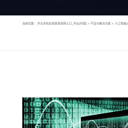
当前位置：
开云手机在线登录官网入口_开云(中国)
>
产品与解决方案
>
人工智能(