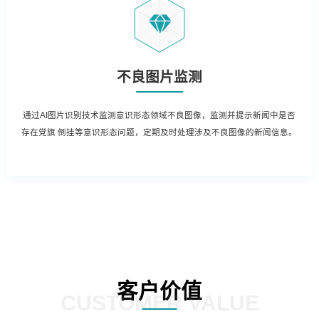
不良图片监测
通过AI图片识别技术监测意识形态领域不良图像，监测并提示新闻中是否
存在党旗 倒挂等意识形态问题，定期及时处理涉及不良图像的新闻信息。
客户价值
CUSTOMER VALUE