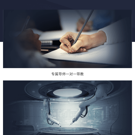
专属导师一对一带教