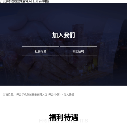
开云手机在线登录官网入口_开云(中国)
加入我们
社会招聘
校园招聘
当前位置：
开云手机在线登录官网入口_开云(中国)
>
加入我们
福利待遇
FRINGE BENEFITS