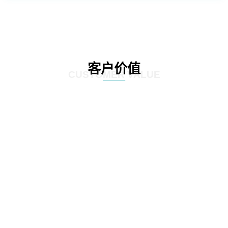
客户价值
CUSTOMER VALUE
01
通过定制化的咨询服务，制定符合客户实际情况的IT发展策略和实施方案，为客
户提供更有效的IT解决方案。
02
网思科技的服务不仅提供IT咨询，还能执行和监控策略实施的过程，并在必要时
对策略和方案进行调整，以确保长期的落实和卓越的结果。
03
IT咨询服务不仅仅是提供策略和方案，更重要的是要为实施提供具体的落地举措
和工作计划。网思科技的服务能够将IT发展策略和方案落地，提供具体的实施计