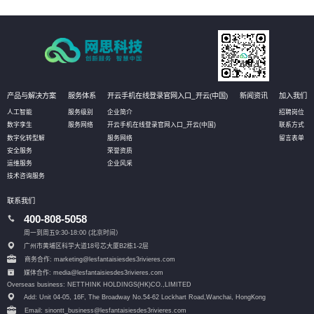
划、流程和步骤，帮助客户更好地规划IT改造管理方式。
产品与解决方案
服务体系
开云手机在线登录官网入口_开云(中国)
新闻资讯
加入我们
人工智能
服务级别
企业简介
招聘岗位
数字孪生
服务网络
开云手机在线登录官网入口_开云(中国)
联系方式
数字化转型解
服务网络
留言表单
安全服务
荣誉资质
运维服务
企业风采
技术咨询服务
联系我们
400-808-5058
周一到周五9:30-18:00 (北京时间）
广州市黄埔区科学大道18号芯大厦B2栋1-2层
商务合作: marketing@lesfantaisiesdes3rivieres.com
媒体合作: media@lesfantaisiesdes3rivieres.com
Overseas business: NETTHINK HOLDINGS(HK)CO.,LIMITED
Add: Unit 04-05, 16F, The Broadway No.54-62 Lockhart Road,
Wanchai, HongKong
Email: sinontt_business@lesfantaisiesdes3rivieres.com