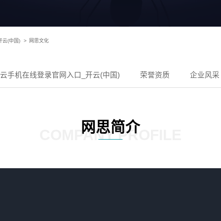
云(中国)
>
网思文化
云手机在线登录官网入口_开云(中国)
荣誉资质
企业风采
网思简介
COMPANY PROFILE