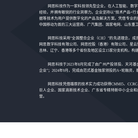
网思科技作为一家科技领先型企业，在人工智能、数字
经验，并拥有敏锐的行业洞察力。企业坚持以“技术产品+行
据等技术为用户提供数字化的产品及解决方案。凭借专业的
中国移动为首的三大运营商、广汽集团、国家电网、山东重
网思科技采用“全国整合企业（CIE）”的先进理念，成
网思数字科技有限公司、网思控股（香港）有限公司、星云
吉林、辽宁、香港等多个省份及地区设立15家分支机构，构
网思科技于2023年8月完成了由广州产投领投、天河
企业”；2024年9月，完成由范式基金独家领投的A+轮融资
网思科技凭借雄厚的技术实力成功获得CMMI5、CCR
巨人企业、国家高新技术企业、广东省专精特新中小企业和
誉。