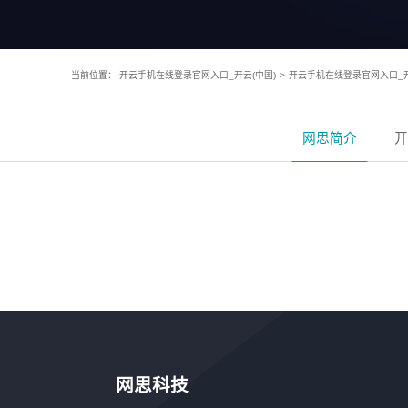
当前位置：
开云手机在线登录官网入口_开云(中国)
>
开云手机在线登录官网入口_开
网思简介
开
网思科技