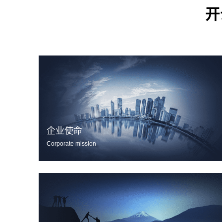
开
企业使命
Corporate mission