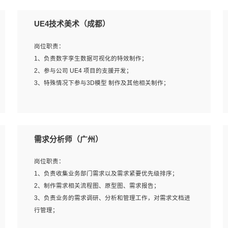
UE4技术美术（成都）
岗位职责：
1、负责数字孪生数据可视化的特效制作；
2、参与公司 UE4 项目的支援开发；
3、特殊情况下参与3D模型 制作及其他相关制作；
岗位要求：
1、全日制本科以上学历，美术、动画相关专业毕业，具有
需求分析师（广州）
相关效果制作经验2年以上；
2、熟练掌握 Particle 或 Niagara 制作特效模块；
岗位职责：
3、想象力丰富, 有一定的艺术审美深度；
1、负责收集业务部门需求以及需求紧要优先级排序；
4、有良好的场景特效搭建功底；
2、制作需求相关流程图、原型图、需求报告；
5、熟悉 3Ds Max 或者 Maya；
3、负责业务的需求调研、分析和管理工作，对需求文档进
6、有良好的沟通能力和团队合作意识；
行管理；
7、参与过建筑结构表现相关项目者优先
4、发现业务操作流程中的痛点，并提出对应的解决方案；