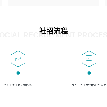
5、熟悉主流的分类算法、聚类算法和关联分析算法原理，
能熟练使用神经网络算法的进行业务建模；
岗位要求：
6、对OCR领域有深入的研究，熟悉模型调参，压缩和整型
1、精通java编程，熟悉vue和jsp编程；
化方法；
2、熟悉linux命令；
7、熟悉mysql、oracle、MongoDB、redis等其中一种数据
3、熟练使用springmvc、springcloud、webservice等框架
社招流程
库使用。
进行开发；
OCIAL RECRUITMENT PROCE
4、熟练使用oracle、mysql进行开发；
5、熟悉流程开发如使用activiti；
6、计算机相关专业本科以上学历，3年以上开发工作经验。
2个工作日内反馈简历
3个工作日内安排笔试/面试