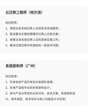
1、全日制本科及以上学历，计算机相关专业毕业，一年以
上前端开发工作经验；
云迁移工程师（哈尔滨）
2、熟练掌握HTML、CSS、JavaScript等web相关技术；
3、熟悉react/vue/angular任何一种前端框架，熟悉react优
岗位职责：
先；
1、承担业务系统迁移上云的技术咨询服务；
4、熟悉webpack配置和git操作；
2、配合解决方案经理编写迁移上云类方案；
5、善于沟通，具有团队意识；
3、统管业务系统迁移上云的具体实施工作；
4、解决迁移过程中所遇到的一些技术问题；
岗位要求：
系统架构师（广州）
1、专科及以上学历，三年以上工作经验，计算机等相关专
业；
岗位职责：
2、具备常见业务系统资源评估、部署优化和故障排查的能
1、负责自研产品开发及开发团队管理；
力；
2、负责产品和平台的系统架构设计；
3、熟悉常见操作系统、存储、网络、 IO 等相关原理；
3、参与产品与项目的业务分析、技术方案、系统架构设
4、具有迁移工具实操经验，具备P2V、V2V迁移能力；
计、技术选型、技术攻关与核心功能设计与实现；
5、熟练华为、VMware虚拟化、云计算及云存储技术；
4、根据业务及技术发展，做前瞻性的技术分析、研究及应