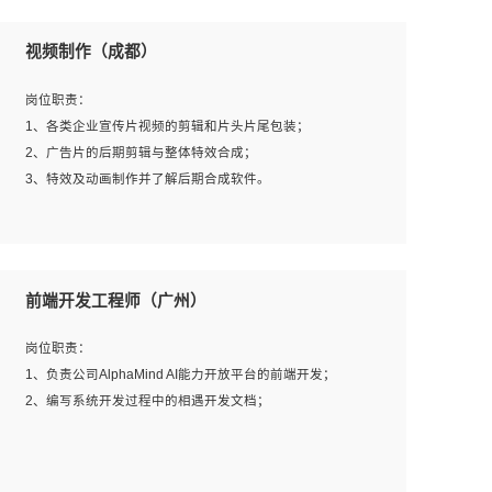
视频制作（成都）
岗位职责：
1、各类企业宣传片视频的剪辑和片头片尾包装；
2、广告片的后期剪辑与整体特效合成；
3、特效及动画制作并了解后期合成软件。
岗位要求：
1、热爱影视，责任心强，有强烈的兴趣和后期制作的主观
前端开发工程师（广州）
能动性；
2、熟练使用After Effect、Photo Shop、熟练掌握视频剪辑
岗位职责：
和特效包装软件；
1、负责公司AlphaMind AI能力开放平台的前端开发；
3、能对影片后期进行整体调色控制，具备一定审美感；
2、编写系统开发过程中的相遇开发文档；
4、在剪辑上会思考，有一定编导思维；
5、踏实， 勤奋，愿意在工作中不断学习，提高自我；
6、能与同事友好相处。
岗位要求：