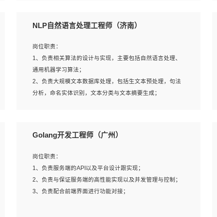
5、完成其他上级领导交予的任务和工作。
NLP自然语言处理工程师（济南）
岗位要求：
岗位职责：
1、本科以上学历，一年以上需求分析相关经验者优先；
1、负责相关算法的设计与实现，主要包括自然语言处理、
2、熟悉产品及需求规划工具，如:Axure、Xmind、MS
通用机器学习算法；
Project等；
2、负责大规模文本数据库处理，包括生文本预处理，句法
3、具备良好的交流协调能力，有较强的责任感、工作积极
分析，命名实体识别，文本分类与文本摘要生成；
主动；
3、跟踪自然语言处理的前沿技术和业界先进的模型应用；
4、有较强的系统需求分析、文档编写能力、沟通能力；
4、负责问答系统的搭建和知识图谱的建立；
5、具备与多团队合作的经验，良好团队协作精神；
Golang开发工程师（广州）
岗位要求：
岗位职责：
1、1年及以上自然语言处理方向研究或工作经验，统招本科
1、负责服务端的API以及平台设计跟实现；
及以上学历；
2、负责与保证服务端的高性能实现以及并发管理与控制；
2、熟悉tensorflow，keras，pytorch等常规深度学习框架，
3、负责配合前端界面进行功能对接；
快速根据客户需求实现有效的模型；
3、熟悉掌握至少一种编程语言，如：Python，Java；