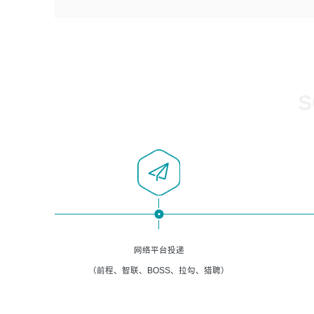
4、负责系统运维相关文档编写。
者优先；
5、负责现场对接客户，沟通事项。
6、具备良好的客户意识与沟通能力，善于学习思考、创新
与团队协作，认真负责、执行力与抗压力强。
岗位要求：
1、计算机相关专业本科以上学历，1年以上软件系统运维经
S
验。
2、精通linux命令。
3、熟悉oracle、mysql 数据库。
4、善于沟通，具有良好的团队合作精神和协作能力。
5、必须有实际的生产环境系统维护经验。
6、有中国移动安全态势系统相关项目经验优先考虑。
网络平台投递
（前程、智联、BOSS、拉勾、猎聘）