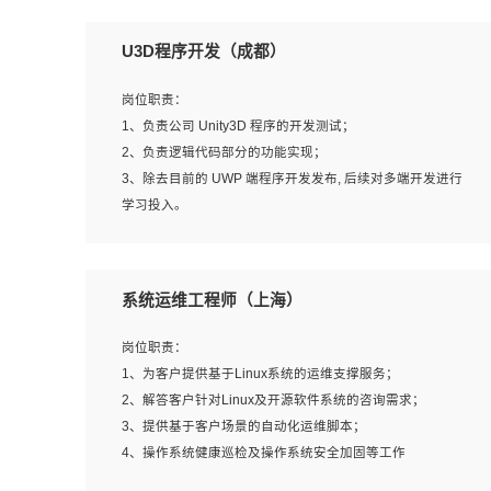
U3D程序开发（成都）
岗位职责：
1、负责公司 Unity3D 程序的开发测试；
2、负责逻辑代码部分的功能实现；
3、除去目前的 UWP 端程序开发发布, 后续对多端开发进行
学习投入。
岗位要求：
系统运维工程师（上海）
1、全日制本科相关专业，具有相关开发经验?年以上；
2、熟练掌握 Unity3D 程序开发，精通 C# 语言开发；
岗位职责：
3、具有大量插件的使用调试经历，开发测试过 UWP 端程
1、为客户提供基于Linux系统的运维支撑服务；
序者优先；
2、解答客户针对Linux及开源软件系统的咨询需求；
4、有良好的沟通能力和团队合作意识；
3、提供基于客户场景的自动化运维脚本；
5、开发过 HoloLens 程序者优先。
4、操作系统健康巡检及操作系统安全加固等工作