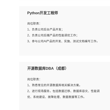
岗位要求：
Python开发工程师
1、全日制本科计算机相关专业毕业，3年以上相关工作经
验；
岗位职责：
2、精通linux操作系统的运行维护，具有故障处理的能力
1、负责公司后台产品开发；
3、熟练使用脚本语言，shell/python任一种，熟练使用
2、负责公司后端产品的性能调优工作；
Ansible
3、参与公司AI产品的开发、实施、测试文档编写工作。
4、熟悉linux常见服务、中间件的基本原理、部署以及故障
处理，如：Mysql、Apache、Nginx、Zabbix、Kafka等
5、熟悉主流虚拟化技术，如：VMware、KVM
岗位要求:
6、具备网络方面的基础知识，熟悉常见的网络协议，如
1、计算机相关专业，本科及以上学历，2年以上后端开发经
开源数据库DBA（成都）
TCP/IP，转发原理，路由优先级等
验，有过运营商项目经验的更佳；
7、了解容器技术，熟悉docker或podman
2、熟练python编程语言，熟悉服务端开发流程，熟悉常见
岗位职责：
8、有良好的文档编写能力和沟通能力，有RHCE证书优先
的算法和数据结构；
1、熟悉常见的开源数据库相关解决方案。
3、熟悉数据库开发，熟悉Mysql、Oracle、MongoDb数据
2、进行现场服务，包括数据迁移、数据库容灾、性能调
库应用开发其中一种；
优、系统建设、故障处理、数据救援等工作。
4、熟悉Python Wed框架（Django/Flask...）代码能力优
秀，熟悉编码规范和具备良好的文档编写能力）；