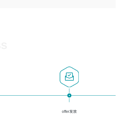
1、计算机相关专业，大专以上学历，2年以上开发运维工作
5、熟悉Spring、Mybatis等开源框架和常用apache组件,熟
3、深入理解公司各项AI产品和技术信息；具有较强的文档
经验；
悉Web服务端开发的各种常用框架和技术Springboot、
编写能力，能独立撰写PPT、方案建议书等，面试时需携带
2、必须具备的能力：有丰富的运维开发和K8S运维经验；
Shiro、springcloud等；熟悉Linux常用命令和了解常用脚
个人制作的专业PPT文件进行展示。
熟悉K8S、Git、docker等相关工具使用；熟练掌握Linux环
本语言，较丰富的线上系统运维经验，复杂问题排查思路清
境下的Shell语言 ；工作责任感强、具有良好的沟通能力、
晰。
服务意识；
SS
3、掌握Linux环境下的Python编程语言；
4、掌握DevOps思想、方法和流程。Jenkins工具使用；
5、掌握常见中间件配置与优化，如mysql、nginx等；
6、掌握服务器的维护，熟悉linux系统的常用操作；
7、掌握和第三方系统API接口的维护操作，和安全漏洞扫描
的修复工作。
offer发放