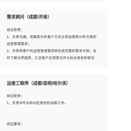
6、熟悉主流数据库、应用服务器、中间件部署架构和运维
用；
方法；
5、根据业务架构设计与业务需求，上接业务设计下接系统
需求顾问（成都/济南）
7、具备资源池迁移、应用及数据迁移、异构数据迁移相关
设计，编写系统概要设计，指导技术骨干进行系统详细设
经验；
计。
岗位职责：
8、具有HCIE/H3CIE/VMware/阿里云等云计算方向认证者
1、负责沟通、收集和分析客户方在业务监管和分析方面的
优先；
运营管理需求；
岗位要求：
2、负责将客户的运营管理需求转化成完整的需求文档；及
1、全日制统招本科及以上学历，计算机相关专业毕业，5年
时了解业界趋势，汇总客户反馈意见并与后台研发积极沟
以上开发工作经验；
通，从而提升产品在市场中的竞争力；
2、具有扎实的java编程功底和良好的编码习惯，有分布
3、配合客户整理项目汇报材料。
式、多线程及高并发系统开发经验和性能调优经验尤佳；熟
运维工程师（成都/昆明/哈尔滨）
悉JVM调优；掌握基础中间件、基础架构方案和云平台、云
产品功能特性，熟练使用相关平台的功能和了解其背后实现
岗位要求：
岗位职责：
机制；
1、3年以上运营或解决方案的工作经验。
1、负责AI平台和AI应用的的运维工作。
3、精通主流开发框架经验，精通一门主流开发语言；熟悉
2、具备良好的逻辑能力、沟通能力和文字处理能力，能够
主流开源框架源码；
从海量数据中发现关键特征，可独立提出完整的优化方案,
4、具有一定的大中型项目参与经验，有中间件、基础组件
并推动方案执行达成结果；熟练使用PPT、WORD、
岗位要求：
和框架的研发经验，具备研发管理流程建设经验；
EXCEL等办公软件；