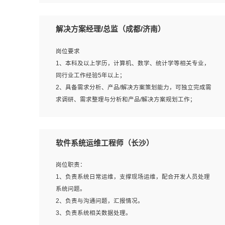
5、沟通表达能力强，具备团队协作能力。
岗位要求：
1、本科以上相关专业毕业，拥有三年以上相关数据工作经
解决方案经理/总监（成都/济南）
验经验。
2、熟悉PostgreSQL、redis、MongoDB、ElasticSearch等
岗位要求
开源数据库运维管理，拥有开发经验优先。
1、本科及以上学历，计算机、数学、统计学等相关专业，
3、熟悉Oracle、MySQL、SQLServer中一种或多种优先。
同行业工作经验5年以上；
4、熟悉Hadoop、HBASE、Spark等大数据平台优先。
2、具备需求分析、产品/解决方案策划能力，可独立完成需
5、熟悉linux或任意一种unix操作系统，如有较强操作系统
求调研、需求整理与分析和产品/解决方案规划工作；
侧工作经验者优先。
3、逻辑缜密，对用户产品/解决方案体验敏感，对数据敏
6、具备丰富的项目实施经验，较强的自我学习能力。
感，有产品/解决方案意识，有主见，以数据为驱动，以结
7、责任心强，为人友好，沟通能力强，具有良好的团队意
果为导向；
软件系统运维工程师（长沙）
识。
4、具有丰富的AI产品/解决方案解决方案经验，能够针对客
户的需求，快速响应输出相关的解决方案，包括视频分析、
岗位职责：
图像识别、NLP、OCR、机器学习等；
1、负责系统日常运维，支撑现场运维，配合开发人员处理
5、具备AI技术背景，掌握TensorFlow、PyTorch、Spark
系统问题。
MLlib、SK-Learn等常见AI算法框架，对人脸识别、目标检
2、负责与沟通问题，汇报情况。
测、图像识别、OCR、NLP等AI算法有深刻理解。具有AI平
3、负责系统相关数据处理。
台级产品/解决方案从业经验者优先。具有大数据技术背景