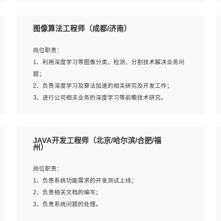
4、 熟悉NLP相关算法与实现；
岗位要求：
5、至少有一次及以上问答系统的项目实践，熟悉问答系统
1、本科及以上学历，计算机相关专业；
图像算法工程师（成都/济南）
全流程开发者优先；
2、1年以上Golang开发工作经验，能独立完成相应项目开
6、有较强的问题分析和处理能力，良好的团队合作意识；
发；
岗位职责：
7、 参与过相关竞赛或科研项目者优先。
3、基础扎实、熟悉数据结构与算法，熟悉多线程、多进
1、利用深度学习等图像分类、检测、分割技术解决业务问
程、IO复用等并发编程思维与实现，熟悉常用开源框架及设
题；
计模式；
2、负责深度学习及算法加速的相关研究及开发工作；
4、熟悉Golang、连接池、消息队列等组件使用、熟悉后端
3、进行公司相关业务的深度学习等前瞻技术研究。
开发、测试、调试流程跟工具使用；
5、对技术有激情，喜欢钻研，能快速接受和掌握新技术，
学习能力和工作责任心强，良好的沟通表达能力和团队协作
岗位要求：
JAVA开发工程师（北京/哈尔滨/合肥/福
能力。
1、统招本科以上学历，图形图像、计算机或数学相关专
州）
业；
2、2年以上图像处理开发经验，熟悉python和spark开发；
岗位职责：
3、熟练使用TensorFlow、Theano、Keras 及 Caffe 任意一
1、负责系统功能需求的开发测试上线；
种主流深度学习框架搭建深度学习系统环境；
2、负责相关文档的编写；
4、熟悉OPENCV、HALCON等常用图像处理软件，熟练进
3、负责系统问题的处理。
行图像处理；