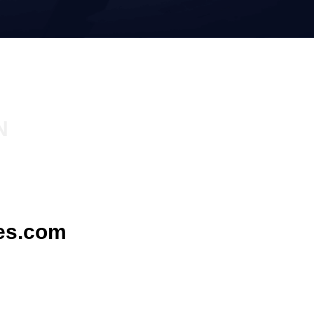
N
es.com