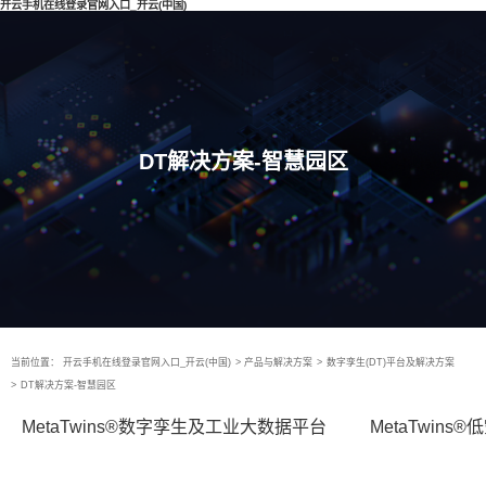
开云手机在线登录官网入口_开云(中国)
DT解决方案-智慧园区
当前位置：
开云手机在线登录官网入口_开云(中国)
>
产品与解决方案
>
数字孪生(DT)平台及解决方案
>
DT解决方案-智慧园区
MetaTwins®数字孪生及工业大数据平台
MetaTwin