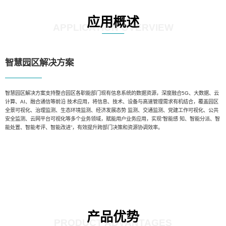
应用概述
APPLICATION OVERVIEW
智慧园区解决方案
智慧园区解决方案支持整合园区各职能部门现有信息系统的数据资源，深度融合5G、大数据、云
计算、AI、融合通信等前沿 技术应用，将信息、技术、设备与高速管理需求有机结合，覆盖园区
全景可视化、治理监测、生态环境监测、经济发展态势 监测、交通监测、党建工作可视化、公共
安全监测、云网平台可视化等多个业务领域，赋能用户业务应用，实现“智能感 知、智能分派、智
能处置、智能考评、智能改进”，有效提升跨部门决策和资源协调效率。
产品优势
PRODUCT ADVANTAGES