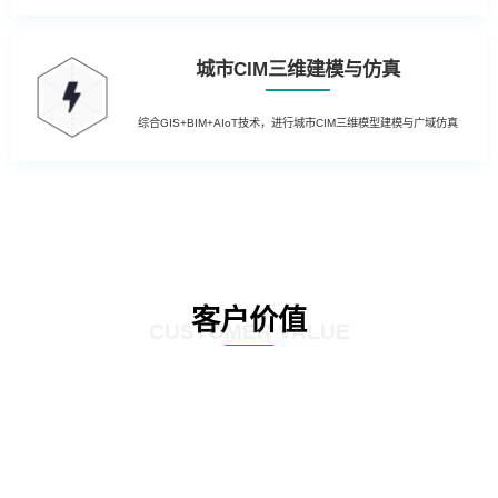
城市CIM三维建模与仿真
综合GIS+BIM+AIoT技术，进行城市CIM三维模型建模与广域仿真
客户价值
CUSTOMER VALUE
01
提升运营效率：通过引入先进的物联网技术，实现园区内设备的远程监控和自
动控制，降低人工干预成本，提高管理效率；利用大数据分析技术，对园区运
营数据进行深入挖掘，为管理层提供决策支持，优化资源配置。